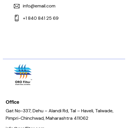
info@email.com
+1 840 841 25 69
Office
Gat No-337, Dehu – Alandi Rd, Tal – Haveli, Talwade,
Pimpri-Chinchwad, Maharashtra 411062