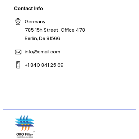
Contact Info
Germany —
785 15h Street, Office 478
Berlin, De 81566
info@email.com
+1 840 841 25 69