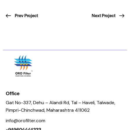
Prev Project
Next Project
Office
Gat No-337, Dehu – Alandi Rd, Tal – Haveli, Talwade,
Pimpri-Chinchwad, Maharashtra 411062
info@orofilter.com
+919604441223