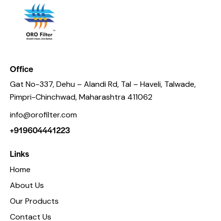
Office
Gat No-337, Dehu – Alandi Rd, Tal – Haveli, Talwade,
Pimpri-Chinchwad, Maharashtra 411062
info@orofilter.com
+919604441223
Links
Home
About Us
Our Products
Contact Us